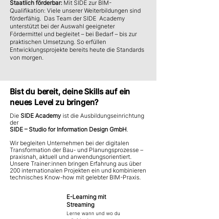
Staatlich förderbar:
Mit SIDE zur BIM-
Qualifikation: Viele unserer Weiterbildungen sind
förderfähig. Das Team der SIDE Academy
unterstützt bei der Auswahl geeigneter
Fördermittel und begleitet – bei Bedarf – bis zur
praktischen Umsetzung. So erfüllen
Entwicklungsprojekte bereits heute die Standards
von morgen.
Unsicher, welches Training zu dir passt?
Bist du bereit, deine Skills auf ein
AutoADVISOR starten
neues Level zu bringen?
Die
SIDE Academy
ist die Ausbildungseinrichtung
der
SIDE – Studio for Information Design GmbH
.
Wir begleiten Unternehmen bei der digitalen
Transformation der Bau- und Planungsprozesse –
praxisnah, aktuell und anwendungsorientiert.
Unsere Trainer:innen bringen Erfahrung aus über
200 internationalen Projekten ein und kombinieren
technisches Know-how mit gelebter BIM-Praxis.
E-Learning mit
Streaming
Lerne wann und wo du