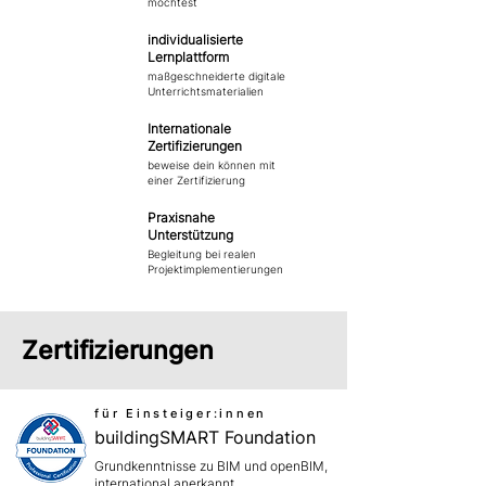
möchtest
individualisierte
Lernplattform
maßgeschneiderte digitale
Unterrichtsmaterialien
Internationale
Zertifizierungen
beweise dein können mit
einer Zertifizierung
Praxisnahe
Unterstützung
Begleitung bei realen
Projektimplementierungen
Zertifizierungen
für Einsteiger:innen
buildingSMART Foundation
Grundkenntnisse zu BIM und openBIM,
international anerkannt