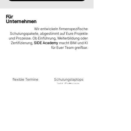
Für
Unternehmen
Wir entwickeln firmenspezifische
Schulungspakete, abgestimmt auf Eure Projekte
und Prozesse. Ob Einführung, Weiterbildung oder
Zertifizierung,
SIDE Academy
macht BIM und KI
für Euer Team greifbar.
flexible Termine
Schulungslaptops
inkl. Software
flexibler
individualisierte
Schulungsort
Lernplattform