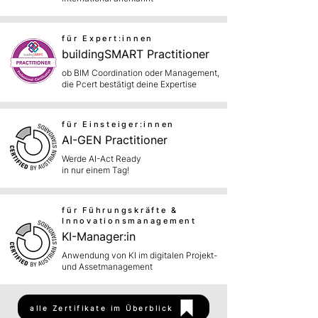
für Expert:innen
buildingSMART Practitioner
ob BIM Coordination oder Management,
die Pcert bestätigt deine Expertise
für Einsteiger:innen
AI-GEN Practitioner
Werde AI-Act Ready
in nur einem Tag!
für Führungskräfte &
Innovationsmanagement
KI-Manager:in
Anwendung von KI im digitalen Projekt-
und Assetmanagement
alle Zertifikate im Überblick