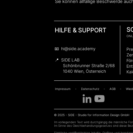
Sie können allfällige Beschwerde auc
S
HILFE & SUPPORT
ONL
​
📧 hi@side.academy
Pre
Zer
📍 SIDE LAB
Fö
Schönbrunner Straße 2/68
Ent
1040 Wien, Österreich
Kal
Impressum
-
Datenschutz
-
AGB
-
Wie
© 2025 - SIDE - Studio for Information Design GmbH
Im vorliegenden Text wird durchgängig die männliche Fo
Im Sinne des Gleichbehandlungsgesetzes sind diese Bez
Sämtliche veröffentlichten Inhalte, Grafiken und bereitg