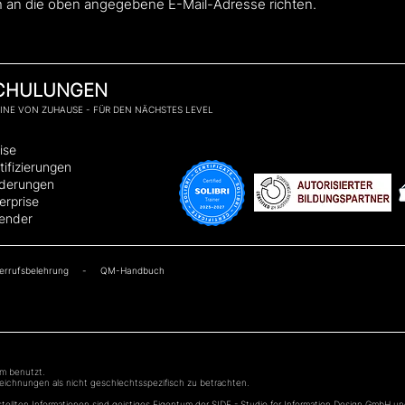
h an die oben angegebene E-Mail-Adresse richten.
CHULUNGEN
INE VON ZUHAUSE - FÜR DEN NÄCHSTES LEVEL
ise
tifizierungen
rderungen
erprise
ender
derrufsbelehrung
-
QM-Handbuch
rm benutzt.
eichnungen als nicht geschlechtsspezifisch zu betrachten.
estellten Informationen sind geistiges Eigentum der SIDE - Studio for Information Design GmbH un