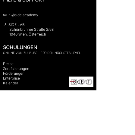
📧 hi@side.academy
📍 SIDE LAB
Schönbrunner Straße 2/68
1040 Wien, Österreich
SCHULUNGEN
ONLINE VON ZUHAUSE - FÜR DEN NÄCHSTES LEVEL
​
Preise
Zertifizierungen
Förderungen
Enterprise
Kalender
Impressum
-
Datenschutz
-
AGB
-
Wiederrufsbelehrung
-
QM-Handbuch