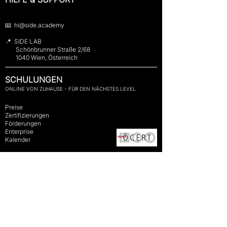
📧 hi@side.academy
📍 SIDE LAB
Schönbrunner Straße 2/68
1040 Wien, Österreich
SCHULUNGEN
ONLINE VON ZUHAUSE - FÜR DEN NÄCHSTES LEVEL
​
Preise
Zertifizierungen
Förderungen
Enterprise
Kalender
Impressum
-
Datenschutz
-
AGB
-
Wiederrufsbelehrung
-
QM-Handbuch