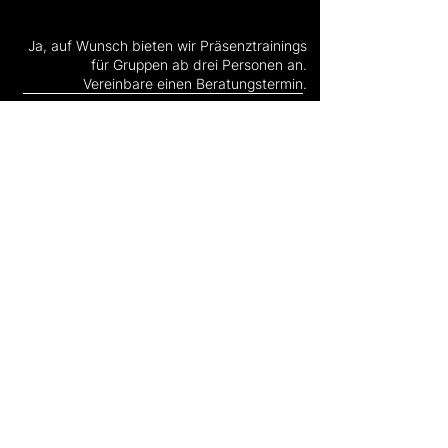
Ja, auf Wunsch bieten wir Präsenztrainings
für Gruppen ab drei Personen an.
Vereinbare einen Beratungstermin.
05
Welche technischen
Voraussetzungen gibt es für
die Foundation-Kurse?
Für die Teilnahme wird ein Webbrowser und
ein kostenloses IFC-Viewer benötigt.
Gerne stehen wir für weitere